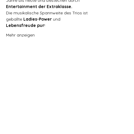
Jahre bis heute und bestechen durch 
Entertainment der Extraklasse.
Die musikalische Spannweite des Trios ist 
geballte 
Ladies-Power 
und 
Lebensfreude pur
!
Mehr anzeigen
Diese Veranstaltung teilen
Kultur in Schweich e. V.
info@kultur-in-schweich.de
Impressum