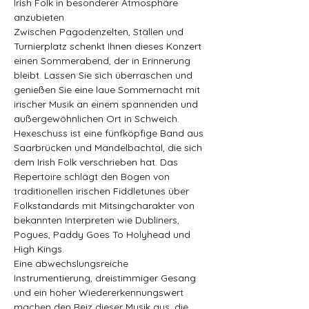
Irish Folk in besonderer Atmosphäre 
anzubieten.
Zwischen Pagodenzelten, Ställen und 
Turnierplatz schenkt Ihnen dieses Konzert 
einen Sommerabend, der in Erinnerung 
bleibt. Lassen Sie sich überraschen und 
genießen Sie eine laue Sommernacht mit 
irischer Musik an einem spannenden und 
außergewöhnlichen Ort in Schweich.
Hexeschuss ist eine fünfköpfige Band aus 
Saarbrücken und Mandelbachtal, die sich 
dem Irish Folk verschrieben hat. Das 
Repertoire schlägt den Bogen von 
traditionellen irischen Fiddletunes über 
Folkstandards mit Mitsingcharakter von 
bekannten Interpreten wie Dubliners, 
Pogues, Paddy Goes To Holyhead und 
High Kings.
Eine abwechslungsreiche 
Instrumentierung, dreistimmiger Gesang 
und ein hoher Wiedererkennungswert 
machen den Reiz dieser Musik aus, die 