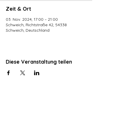
Zeit & Ort
03. Nov. 2024, 17:00 – 21:00
Schweich, Richtstraße 42, 54338
Schweich, Deutschland
Diese Veranstaltung teilen
Kultur in Schweich e. V.
info@kultur-in-schweich.de
Impressum
Datenschutz